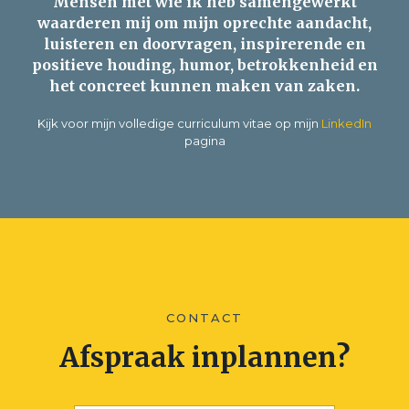
Mensen met wie ik heb samengewerkt
waarderen mij om mijn oprechte aandacht,
luisteren en doorvragen, inspirerende en
positieve houding, humor, betrokkenheid en
het concreet kunnen maken van zaken.
Kijk voor mijn volledige curriculum vitae op mijn
LinkedIn
pagina
CONTACT
Afspraak inplannen?