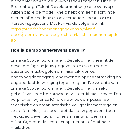
binnen vier weken, op jouw verzoek reageren. Linneke
Stoltenborgh Talent Development wil je er tevens op
wijzen dat je de mogelijkheid hebt om een klacht
in te
dienen bij de nationale toezichthouder, de Autoriteit
Persoonsgegevens. Dat kan via de
volgende link:
https://autoriteitpersoonsgegevens.nl/nl/zelf-
doen/gebruik-uw-privacyrechten/klacht-indienen-bij-de-
ap
Hoe ik persoonsgegevens beveilig
Linneke Stoltenborgh Talent Development neemt de
bescherming van jouw gegevens serieus en neemt
passende maatregelen om misbruik, verlies,
onbevoegde toegang, ongewenste openbaarmaking en
ongeoorloofde wijziging tegen te gaan.
De website van
Linneke Stoltenborgh Talent Development maakt
gebruik van een betrouwbaar SSL-certificaat. Bovendien
verplichten wij onze ICT provider ook om passende
technische en organisatorische veiligheidsmaatregelen
te treffen.
Als jij het idee hebt dat jouw gegevens toch
niet goed beveiligd zijn of er zijn aanwijzingen van
misbruik, neem dan contact op met ons of mail naar
mailadres.