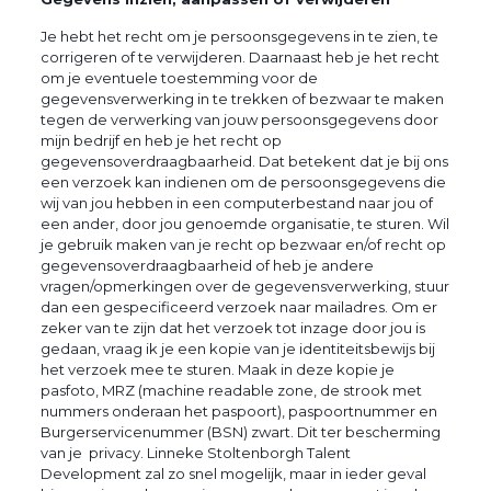
Je hebt het recht om je persoonsgegevens in te zien, te
corrigeren of te verwijderen.
Daarnaast heb je het recht
om je
eventuele toestemming voor de
gegevensverwerking in te trekken of bezwaar te maken
tegen de
verwerking van jouw persoonsgegevens door
mijn bedrijf en heb je het recht op
gegevensoverdraagbaarheid. Dat betekent dat je bij ons
een verzoek kan indienen om de
persoonsgegevens die
wij van jou hebben in een computerbestand naar jou of
een ander, door jou
genoemde organisatie, te sturen.
Wil
je gebruik maken van je recht op bezwaar en/of recht op
gegevensoverdraagbaarheid of heb je
andere
vragen/opmerkingen over de gegevensverwerking, stuur
dan een gespecificeerd verzoek naar mailadres. Om er
zeker van te zijn dat het verzoek tot inzage door jou is
gedaan, vraag ik je een kopie van je identiteitsbewijs bij
het verzoek mee te sturen.
Maak in deze kopie je
pasfoto, MRZ (machine readable zone, de strook met
nummers onderaan het
paspoort), paspoortnummer en
Burgerservicenummer (BSN) zwart. Dit ter bescherming
van je privacy. Linneke Stoltenborgh Talent
Development zal zo snel mogelijk, maar in ieder geval